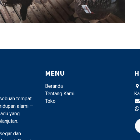
Gratis biaya pengiriman untuk daerah
Jakarta, Depok, dan sekitarnya
BELANJA SEKARANG
MENU
H
Beranda
Tentang Kami
Ka
 sebuah tempat
Toko
hidupan alami —
padu yang
anjutan.
segar dan