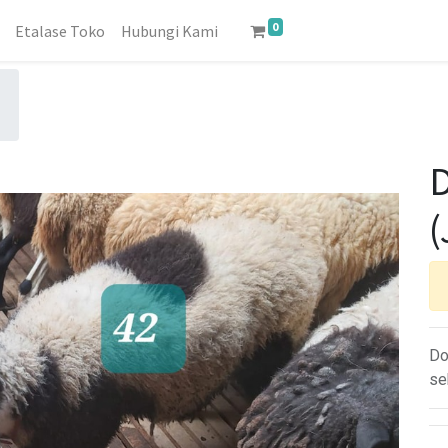
0
Etalase Toko
Hubungi Kami
(
Do
se
A Time For Qurban