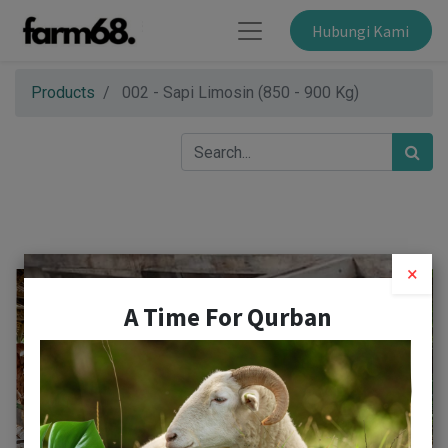
Hubungi Kami
Products
002 - Sapi Limosin (850 - 900 Kg)
×
A Time For Qurban