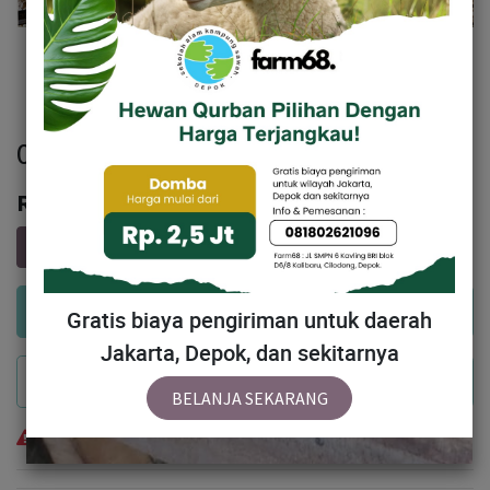
002 - Sapi Limosin (850 - 900 Kg)
Rp
75,000,000
Add to Cart
Gratis biaya pengiriman untuk daerah
Jakarta, Depok, dan sekitarnya
Buy Now
BELANJA SEKARANG
Temporarily out of stock