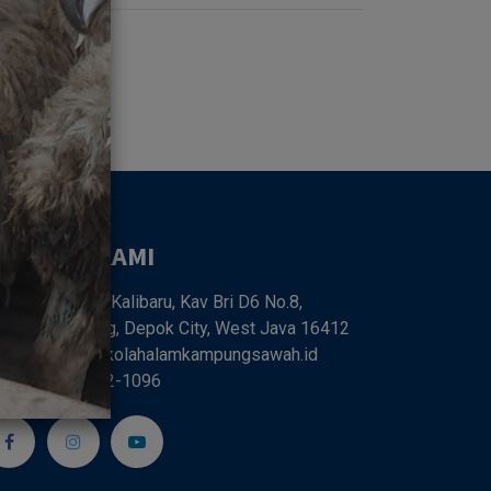
UBUNGI KAMI
Jl. SMPN 6 Kalibaru, Kav Bri D6 No.8,
libaru, Cilodong, Depok City, West Java 16412
farm68@sekolahalamkampungsawah.id
62 818-0262-1096