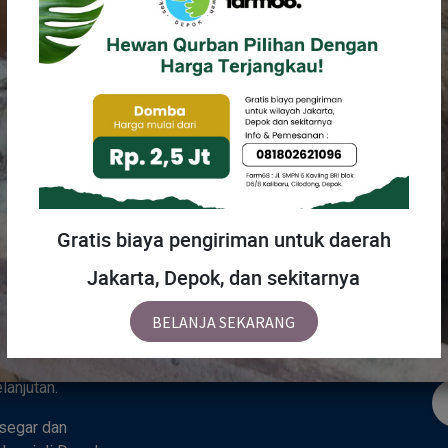
MENU
H
Gratis biaya pengiriman untuk daerah
Jakarta, Depok, dan sekitarnya
Beranda
Tentang Kami
Ka
 sebuah tempat
BELANJA SEKARANG
Toko
hidupan alami —
padu yang
anjutan.
segar dan