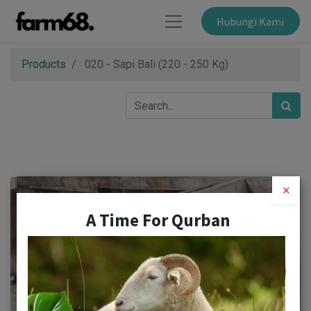
Hubungi Kami
Products
020 - Sapi Bali (220 - 250 Kg)
×
A Time For Qurban