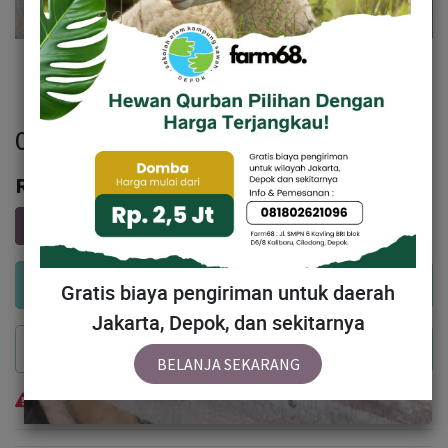
020 - Sapi Bali (220 - 250 Kg)
Rp
17,000,000
Add to Cart
Gratis biaya pengiriman untuk daerah
Jakarta, Depok, dan sekitarnya
Buy Now
BELANJA SEKARANG
Temporarily out of stock