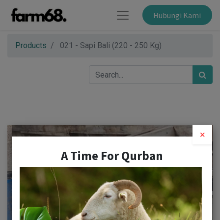
Hubungi Kami
Products
021 - Sapi Bali (220 - 250 Kg)
×
A Time For Qurban