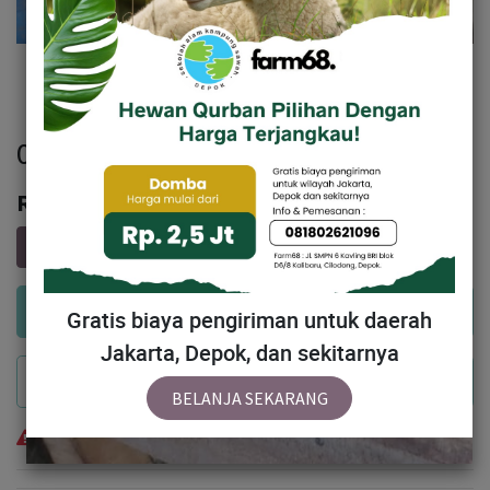
021 - Sapi Bali (220 - 250 Kg)
Rp
17,000,000
Add to Cart
Gratis biaya pengiriman untuk daerah
Jakarta, Depok, dan sekitarnya
Buy Now
BELANJA SEKARANG
Temporarily out of stock