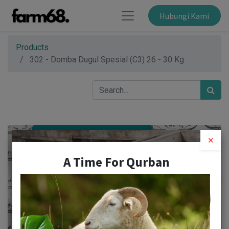
Hubungi Kami
Products
302 - Domba Dugul Spesial (C3) 26 - 30 Kg
×
A Time For Qurban