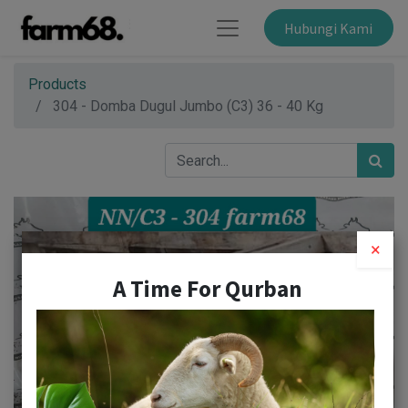
Hubungi Kami
Products
304 - Domba Dugul Jumbo (C3) 36 - 40 Kg
×
A Time For Qurban