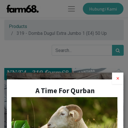
Hubungi Kami
Products
319 - Domba Dugul Extra Jumbo 1 (E4) 50 Up
×
A Time For Qurban