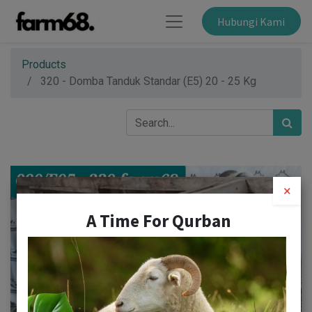
Hubungi Kami
Products
320 - Domba Tanduk Standar (E5) 20 - 25 Kg
×
A Time For Qurban