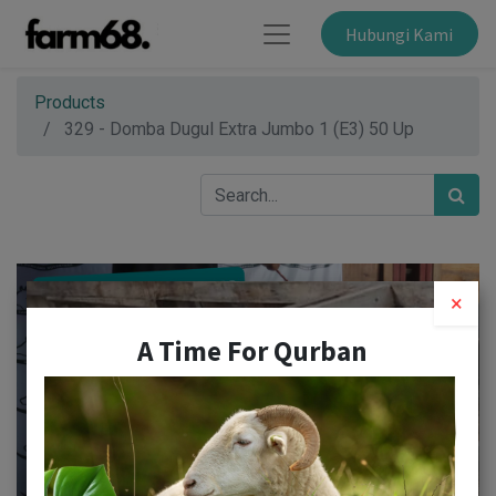
Hubungi Kami
Products
329 - Domba Dugul Extra Jumbo 1 (E3) 50 Up
×
A Time For Qurban