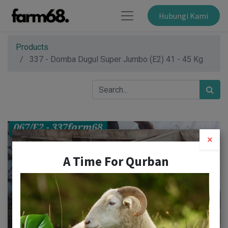
Hubungi Kami
Products
337 - Domba Dugul Super Jumbo (E2) 41 - 45 Kg
×
A Time For Qurban