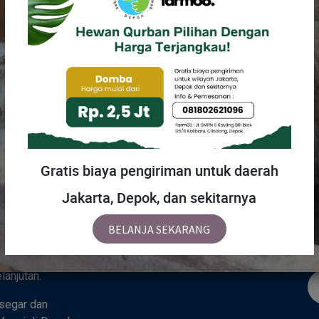
MENU
H
Gratis biaya pengiriman untuk daerah
Jakarta, Depok, dan sekitarnya
Beranda
Tentang Kami
Ka
 sebuah tempat
BELANJA SEKARANG
Toko
hidupan alami —
padu yang
anjutan.
segar dan