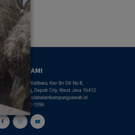
UBUNGI KAMI
Jl. SMPN 6 Kalibaru, Kav Bri D6 No.8,
libaru, Cilodong, Depok City, West Java 16412
farm68@sekolahalamkampungsawah.id
62 818-0262-1096