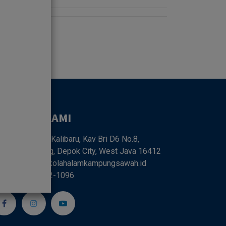
UBUNGI KAMI
Jl. SMPN 6 Kalibaru, Kav Bri D6 No.8,
libaru, Cilodong, Depok City, West Java 16412
farm68@sekolahalamkampungsawah.id
62 818-0262-1096