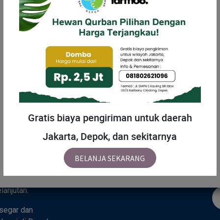
MENU
H
Gratis biaya pengiriman untuk daerah
Jakarta, Depok, dan sekitarnya
Beranda
Tentang Kami
Ka
 sebuah tempat
BELANJA SEKARANG
Toko
hidupan alami —
padu yang
anjutan.
segar dan