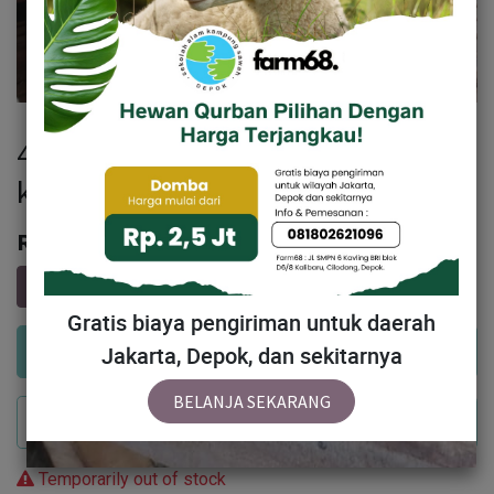
48 - Domba Dugul Spesial 26 - 30
kg
Rp
2,926,000
Gratis biaya pengiriman untuk daerah
Add to Cart
Jakarta, Depok, dan sekitarnya
BELANJA SEKARANG
Buy Now
Temporarily out of stock