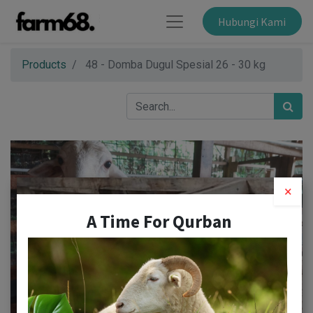
Hubungi Kami
Products
48 - Domba Dugul Spesial 26 - 30 kg
×
A Time For Qurban