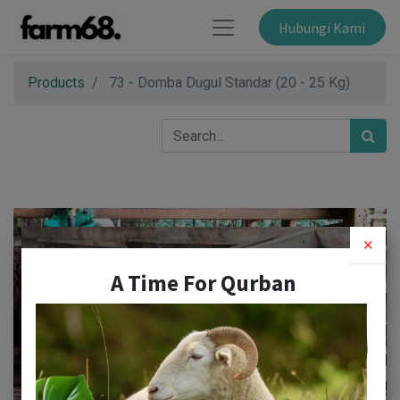
Hubungi Kami
Products
73 - Domba Dugul Standar (20 - 25 Kg)
×
A Time For Qurban