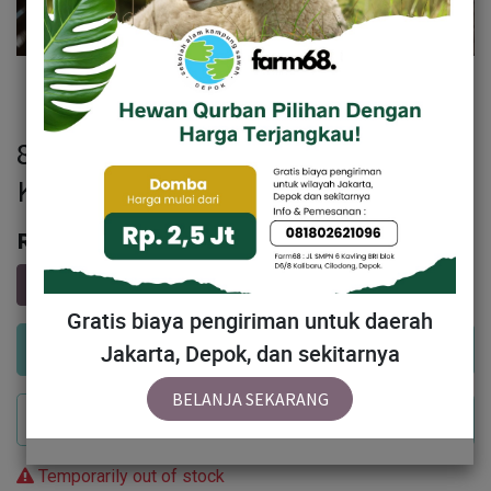
89 - Domba Tanduk Jumbo (36 - 40
Kg)
Rp
4,669,000
Gratis biaya pengiriman untuk daerah
Add to Cart
Jakarta, Depok, dan sekitarnya
BELANJA SEKARANG
Buy Now
Temporarily out of stock