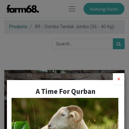
Hubungi Kami
Products
89 - Domba Tanduk Jumbo (36 - 40 Kg)
×
A Time For Qurban