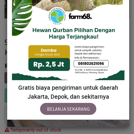
97 - Domba Dugul Spesial (26 - 30
Kg)
Rp
2,893,000
Gratis biaya pengiriman untuk daerah
Add to Cart
Jakarta, Depok, dan sekitarnya
BELANJA SEKARANG
Buy Now
Temporarily out of stock