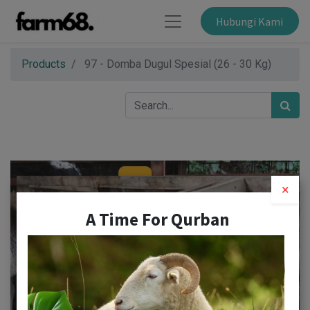
Hubungi Kami
Products
97 - Domba Dugul Spesial (26 - 30 Kg)
×
A Time For Qurban