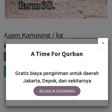
Ayam Kampung / kg
Rp
65,000
Add to Cart
Gratis biaya pengiriman untuk daerah
Jakarta, Depok, dan sekitarnya
Buy Now
BELANJA SEKARANG
10 Units available