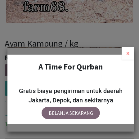
Ayam Kampung / kg
Rp
65,000
Add to Cart
Gratis biaya pengiriman untuk daerah
Jakarta, Depok, dan sekitarnya
Buy Now
BELANJA SEKARANG
10 Units available