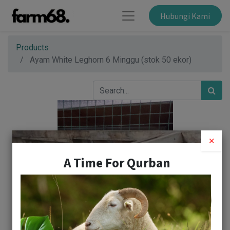
Hubungi Kami
Products
Ayam White Leghorn 6 Minggu (stok 50 ekor)
×
A Time For Qurban