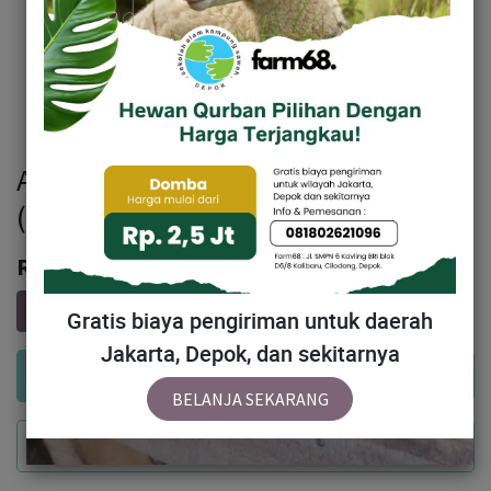
Ayam White Leghorn 6 Minggu
(stok 50 ekor)
Rp
40,000
Gratis biaya pengiriman untuk daerah
Jakarta, Depok, dan sekitarnya
Add to Cart
BELANJA SEKARANG
Buy Now