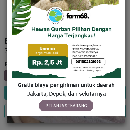
BN008 Domba Dugul Istimewa 31 -
35 Kg
Rp
3,470,000
Gratis biaya pengiriman untuk daerah
Add to Cart
Jakarta, Depok, dan sekitarnya
BELANJA SEKARANG
Buy Now