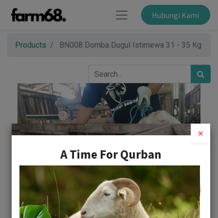
Hubungi Kami
Products
BN008 Domba Dugul Istimewa 31 - 35 Kg
×
A Time For Qurban