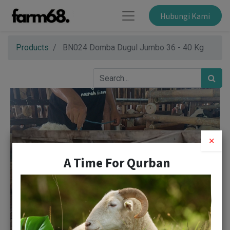
Hubungi Kami
Products
BN024 Domba Dugul Jumbo 36 - 40 Kg
×
A Time For Qurban