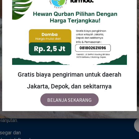
MENU
H
Gratis biaya pengiriman untuk daerah
Jakarta, Depok, dan sekitarnya
Beranda
Tentang Kami
Ka
 sebuah tempat
BELANJA SEKARANG
Toko
hidupan alami —
padu yang
anjutan.
segar dan