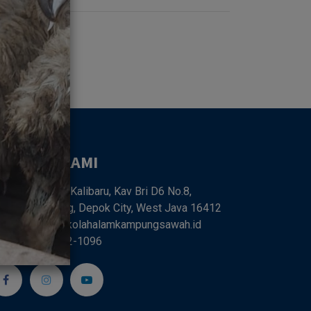
UBUNGI KAMI
Jl. SMPN 6 Kalibaru, Kav Bri D6 No.8,
libaru, Cilodong, Depok City, West Java 16412
farm68@sekolahalamkampungsawah.id
62 818-0262-1096