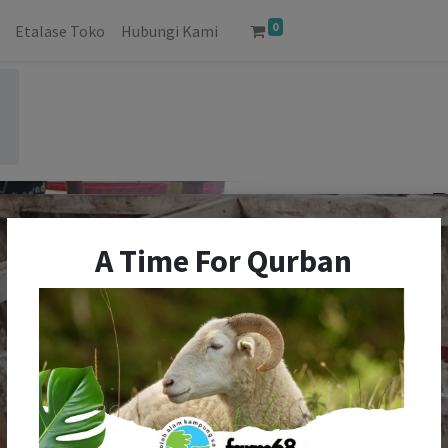
0
Etalase Toko
Hubungi Kami
I
A Time For Qurban
R