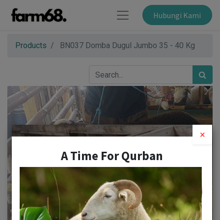
Hubungi Kami
Products
BN037 Domba Dugul Jumbo 35 - 40 Kg
×
A Time For Qurban