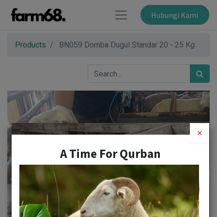
Hubungi Kami
Products
BN059 Domba Dugul Standar 20 - 25 Kg
×
A Time For Qurban