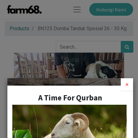
Hubungi Kami
Products
BN125 Domba Tanduk Spesial 26 - 30 Kg
×
A Time For Qurban