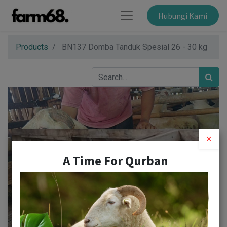
Hubungi Kami
Products
BN137 Domba Tanduk Spesial 26 - 30 kg
×
A Time For Qurban