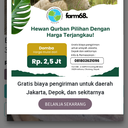
BN137 Domba Tanduk Spesial 26 -
30 kg
Rp
3,036,000
Gratis biaya pengiriman untuk daerah
Add to Cart
Jakarta, Depok, dan sekitarnya
BELANJA SEKARANG
Buy Now