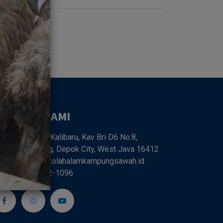
UBUNGI KAMI
Jl. SMPN 6 Kalibaru, Kav Bri D6 No.8,
libaru, Cilodong, Depok City, West Java 16412
farm68@sekolahalamkampungsawah.id
62 818-0262-1096