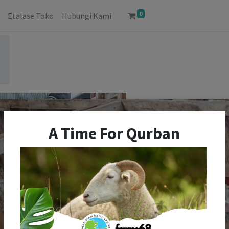
0
Etalase Toko
Hubungi Kami
I
A Time For Qurban
R