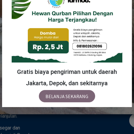
MENU
H
Gratis biaya pengiriman untuk daerah
Jakarta, Depok, dan sekitarnya
Beranda
Tentang Kami
Ka
 sebuah tempat
BELANJA SEKARANG
Toko
hidupan alami —
padu yang
anjutan.
segar dan