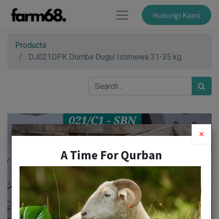
Hubungi Kami
Products
DJ021DPK Domba Dugul Istimewa 31-35 kg
×
A Time For Qurban