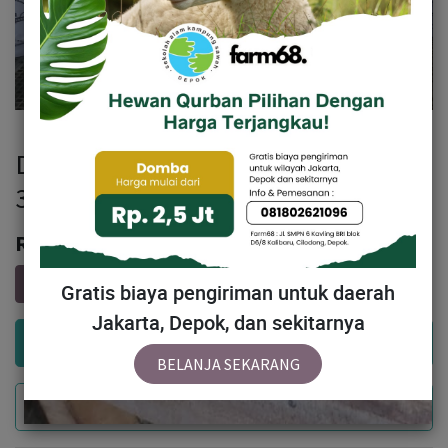
DJ021DPK Domba Dugul Istimewa
31-35 kg
Rp
3,599,500
Gratis biaya pengiriman untuk daerah
Jakarta, Depok, dan sekitarnya
Add to Cart
BELANJA SEKARANG
Buy Now