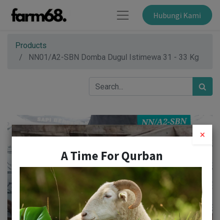
Hubungi Kami
Products
NN01/A2-SBN Domba Dugul Istimewa 31 - 33 Kg
×
A Time For Qurban