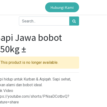
Hubungi Kami
api Jawa bobot
50kg ±
This product is no longer available.
pi hidup untuk Kurban & Aqiqah. Sapi sehat,
kan alami dan bobot ideal.
nk Video
tps://youtube.com/shorts/PNsaDCotbvQ?
ature=share