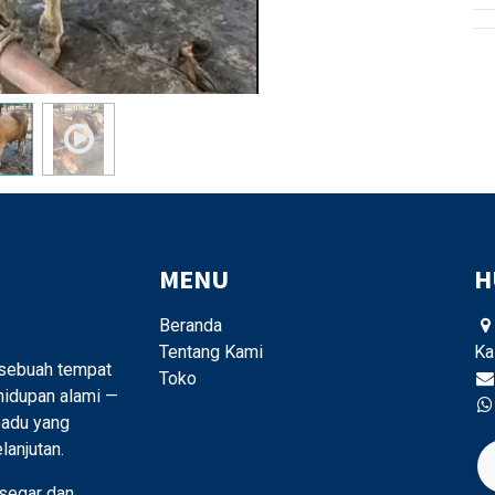
MENU
H
Beranda
Tentang Kami
Ka
 sebuah tempat
Toko
hidupan alami —
padu yang
anjutan.
segar dan