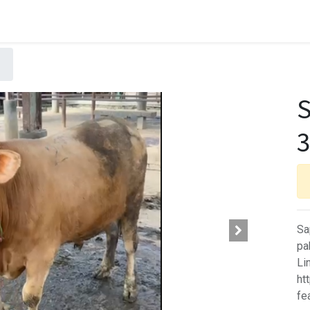
S
3
Sa
pa
Li
ht
fe